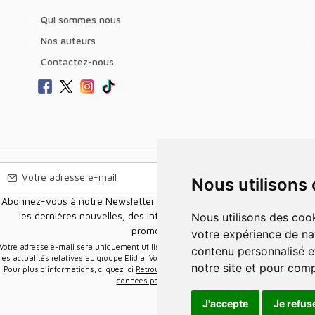
Qui sommes nous
Nos auteurs
Contactez-nous
Nous utilisons
Abonnez-vous à notre Newsletter pour recevoir nos nouvelles offres,
les dernières nouvelles, des informations sur les ventes et les
Nous utilisons des cookies et d'autres technologies de suivi pour améliorer
promotions.
votre expérience de na
e-mail sera uniquement utilisée pour vous envoyer des informations sur
contenu personnalisé et
les actualités relatives au groupe Elidia. Vous pouvez vous désinscrire à tout moment.
notre site et pour com
Pour plus d’informations, cliquez ici
Retrouvez ici notre politique de protection de vos
données personnelles
.
J'accepte
Je refus