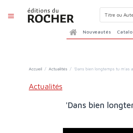
Nouveautés
Catal
Accueil
/
Actualités
/
'Dans bien longtemps tu m'as
Actualités
'Dans bien longtemps tu m'as aimé' de Yann Verdo. Lecture de Philippe