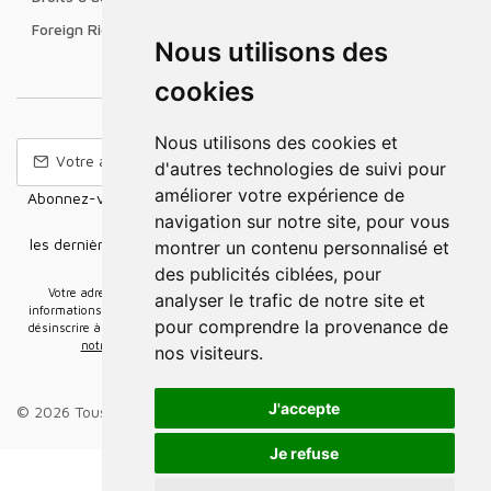
Foreign Rights
Nous utilisons des
cookies
Nous utilisons des cookies et
d'autres technologies de suivi pour
améliorer votre expérience de
Abonnez-vous à notre Newsletter pour recevoir nos nouvelles
navigation sur notre site, pour vous
offres,
les dernières nouvelles, des informations sur les ventes et les
montrer un contenu personnalisé et
promotions.
des publicités ciblées, pour
Votre adresse e-mail sera uniquement utilisée pour vous envoyer des
analyser le trafic de notre site et
informations sur les actualités relatives au groupe Elidia. Vous pouvez vous
pour comprendre la provenance de
désinscrire à tout moment. Pour plus d’informations, cliquez ici
Retrouvez ici
notre politique de protection de vos données personnelles
.
nos visiteurs.
J'accepte
© 2026 Tous droits réservés.
Groupe Elidia
.
Je refuse