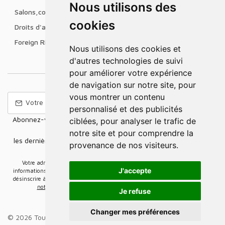
Nous utilisons des
Salons,conférences & prix littéraires
cookies
Droits d'auteur
Foreign Rights
Nous utilisons des cookies et
d'autres technologies de suivi
pour améliorer votre expérience
de navigation sur notre site, pour
vous montrer un contenu
personnalisé et des publicités
Abonnez-vous à notre Newsletter pour recevoir nos nouvelles
ciblées, pour analyser le trafic de
offres,
notre site et pour comprendre la
les dernières nouvelles, des informations sur les ventes et les
provenance de nos visiteurs.
promotions.
Votre adresse e-mail sera uniquement utilisée pour vous envoyer des
J'accepte
informations sur les actualités relatives au groupe Elidia. Vous pouvez vous
désinscrire à tout moment. Pour plus d’informations, cliquez ici
Retrouvez ici
notre politique de protection de vos données personnelles
.
Je refuse
Changer mes préférences
© 2026 Tous droits réservés.
Groupe Elidia
.