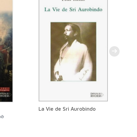
Une traduction contemporaine de
t
B
La Vie de Sri Aurobindo
ib