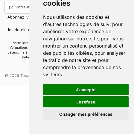
cookies
Nous utilisons des cookies et
Abonnez-vous à notre Newsletter pour recevoir nos nouvelles
offres,
d'autres technologies de suivi pour
les dernières nouvelles, des informations sur les ventes et les
améliorer votre expérience de
promotions.
navigation sur notre site, pour vous
Votre adresse e-mail sera uniquement utilisée pour vous envoyer des
montrer un contenu personnalisé et
informations sur les actualités relatives au groupe Elidia. Vous pouvez vous
des publicités ciblées, pour analyser
désinscrire à tout moment. Pour plus d’informations, cliquez ici
Retrouvez ici
notre politique de protection de vos données personnelles
.
le trafic de notre site et pour
comprendre la provenance de nos
visiteurs.
© 2026 Tous droits réservés.
Groupe Elidia
.
J'accepte
Je refuse
Changer mes préférences