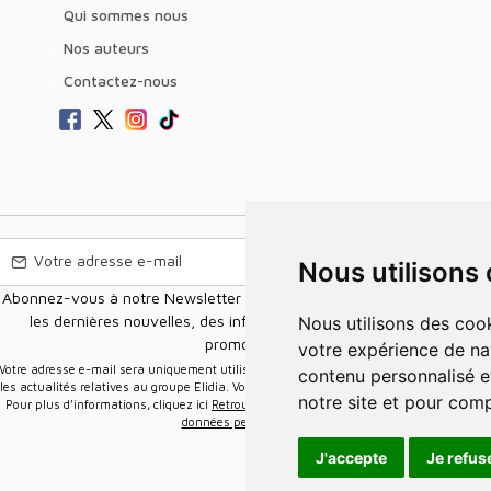
Qui sommes nous
Nos auteurs
Contactez-nous
Nous utilisons
Abonnez-vous à notre Newsletter pour recevoir nos nouvelles offres,
les dernières nouvelles, des informations sur les ventes et les
Nous utilisons des cookies et d'autres technologies de suivi pour améliorer
promotions.
votre expérience de na
e-mail sera uniquement utilisée pour vous envoyer des informations sur
contenu personnalisé et
les actualités relatives au groupe Elidia. Vous pouvez vous désinscrire à tout moment.
notre site et pour com
Pour plus d’informations, cliquez ici
Retrouvez ici notre politique de protection de vos
données personnelles
.
J'accepte
Je refus