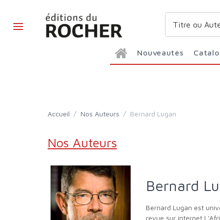
Nouveautés
Catal
Accueil
/
Nos Auteurs
/
Bernard Lugan
Nos Auteurs
Bernard L
Bernard Lugan est universitaire. Il fut professeur à l'École de Guerre, à l'ESM de Saint-Cyr Coëtquidan, conférencier à l'IHEDN et au CHEM. Il dirige la
revue sur internet L'Afr