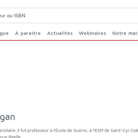
ogue
À paraître
Actualités
Webinaires
Notre ma
ugan
ique Réelle.