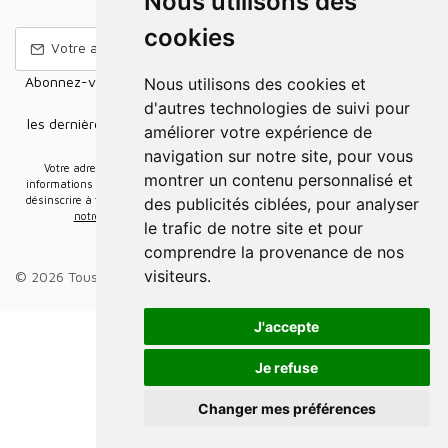
Nous utilisons des
cookies
Abonnez-vous à notre Newsletter pour recevoir nos nouvelles
Nous utilisons des cookies et
offres,
d'autres technologies de suivi pour
les dernières nouvelles, des informations sur les ventes et les
améliorer votre expérience de
promotions.
navigation sur notre site, pour vous
Votre adresse e-mail sera uniquement utilisée pour vous envoyer des
montrer un contenu personnalisé et
informations sur les actualités relatives au groupe Elidia. Vous pouvez vous
désinscrire à tout moment. Pour plus d’informations, cliquez ici
Retrouvez ici
des publicités ciblées, pour analyser
notre politique de protection de vos données personnelles
.
le trafic de notre site et pour
comprendre la provenance de nos
visiteurs.
© 2026 Tous droits réservés.
Groupe Elidia
.
J'accepte
Je refuse
Changer mes préférences