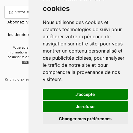
cookies
Nous utilisons des cookies et
Abonnez-vous à notre Newsletter pour recevoir nos nouvelles
offres,
d'autres technologies de suivi pour
les dernières nouvelles, des informations sur les ventes et les
améliorer votre expérience de
promotions.
navigation sur notre site, pour vous
Votre adresse e-mail sera uniquement utilisée pour vous envoyer des
montrer un contenu personnalisé et
informations sur les actualités relatives au groupe Elidia. Vous pouvez vous
des publicités ciblées, pour analyser
désinscrire à tout moment. Pour plus d’informations, cliquez ici
Retrouvez ici
notre politique de protection de vos données personnelles
.
le trafic de notre site et pour
comprendre la provenance de nos
visiteurs.
© 2026 Tous droits réservés.
Groupe Elidia
.
J'accepte
Je refuse
Changer mes préférences