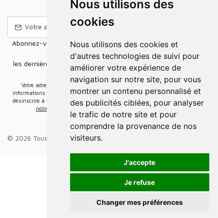
Nous utilisons des
cookies
Abonnez-vous à notre Newsletter pour recevoir nos nouvelles
Nous utilisons des cookies et
offres,
d'autres technologies de suivi pour
les dernières nouvelles, des informations sur les ventes et les
améliorer votre expérience de
promotions.
navigation sur notre site, pour vous
Votre adresse e-mail sera uniquement utilisée pour vous envoyer des
montrer un contenu personnalisé et
informations sur les actualités relatives au groupe Elidia. Vous pouvez vous
désinscrire à tout moment. Pour plus d’informations, cliquez ici
Retrouvez ici
des publicités ciblées, pour analyser
notre politique de protection de vos données personnelles
.
le trafic de notre site et pour
comprendre la provenance de nos
visiteurs.
© 2026 Tous droits réservés.
Groupe Elidia
.
J'accepte
Je refuse
Changer mes préférences