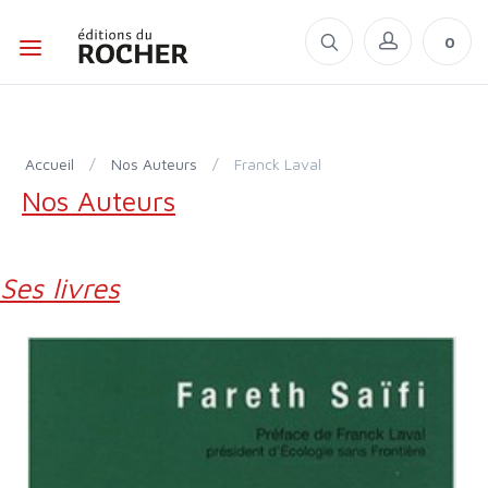
0
Accueil
/
Nos Auteurs
/
Franck Laval
Nos Auteurs
Ses livres