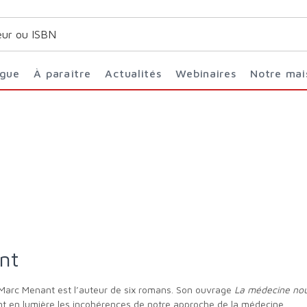
ogue
À paraître
Actualités
Webinaires
Notre ma
nt
n, Marc Menant est l’auteur de six romans. Son ouvrage
La médecine nou
t en lumière les incohérences de notre approche de la médecine.