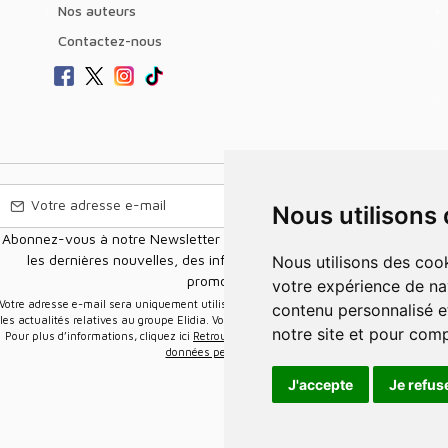
Nos auteurs
Contactez-nous
Nous utilisons
Abonnez-vous à notre Newsletter pour recevoir nos nouvelles offres,
les dernières nouvelles, des informations sur les ventes et les
Nous utilisons des cookies et d'autres technologies de suivi pour améliorer
promotions.
votre expérience de na
e-mail sera uniquement utilisée pour vous envoyer des informations sur
contenu personnalisé et
les actualités relatives au groupe Elidia. Vous pouvez vous désinscrire à tout moment.
notre site et pour com
Pour plus d’informations, cliquez ici
Retrouvez ici notre politique de protection de vos
données personnelles
.
J'accepte
Je refus