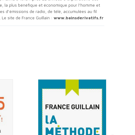
le, la plus bénéfique et économique pour l’homme et
nes d’émissions de radio, de télé, accumulées au fil
Le site de France Guillain :
www.bainsderivatifs.fr
L
ou D-Coolinway, 100 ans après
L