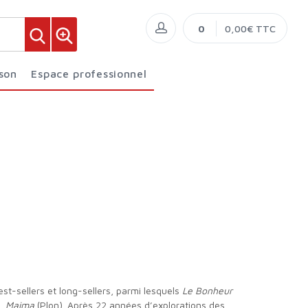
0
0,00€ TTC
ison
Espace professionnel
est-sellers et long-sellers, parmi lesquels
Le Bonheur
),
Maima
(Plon). Après 22 années d’explorations des