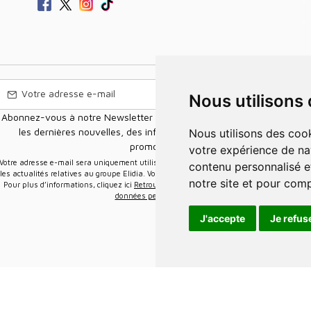
Nous utilisons
Abonnez-vous à notre Newsletter pour recevoir nos nouvelles offres,
les dernières nouvelles, des informations sur les ventes et les
Nous utilisons des cookies et d'autres technologies de suivi pour améliorer
promotions.
votre expérience de na
e-mail sera uniquement utilisée pour vous envoyer des informations sur
contenu personnalisé et
les actualités relatives au groupe Elidia. Vous pouvez vous désinscrire à tout moment.
notre site et pour com
Pour plus d’informations, cliquez ici
Retrouvez ici notre politique de protection de vos
données personnelles
.
J'accepte
Je refus