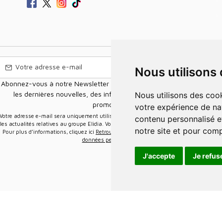
Nous utilisons
Abonnez-vous à notre Newsletter pour recevoir nos nouvelles offres,
les dernières nouvelles, des informations sur les ventes et les
Nous utilisons des cookies et d'autres technologies de suivi pour améliorer
promotions.
votre expérience de na
e-mail sera uniquement utilisée pour vous envoyer des informations sur
contenu personnalisé et
les actualités relatives au groupe Elidia. Vous pouvez vous désinscrire à tout moment.
notre site et pour com
Pour plus d’informations, cliquez ici
Retrouvez ici notre politique de protection de vos
données personnelles
.
J'accepte
Je refus