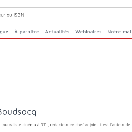
ogue
À paraître
Actualités
Webinaires
Notre ma
 Boudsocq
ournaliste cinéma à RTL, rédacteur en chef adjoint. Il est l’auteur de t