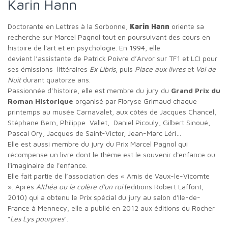
Karin Hann
Doctorante en Lettres à la Sorbonne,
Karin Hann
oriente sa
recherche sur Marcel Pagnol tout en poursuivant des cours en
histoire de l'art et en psychologie. En 1994, elle
devient l’assistante de Patrick Poivre d’Arvor sur TF1 et LCI pour
ses émissions littéraires
Ex Libris
, puis
Place aux livres
et
Vol de
Nuit
durant quatorze ans.
Passionnée d’histoire, elle est membre du jury du
Grand Prix du
Roman Historique
organisé par Floryse Grimaud chaque
printemps au musée Carnavalet, aux côtés de Jacques Chancel,
Stéphane Bern, Philippe Vallet, Daniel Picouly, Gilbert Sinoué,
Pascal Ory, Jacques de Saint-Victor, Jean-Marc Léri…
Elle est aussi membre du jury du Prix Marcel Pagnol qui
récompense un livre dont le thème est le souvenir d'enfance ou
l'imaginaire de l'enfance.
Elle fait partie de l’association des « Amis de Vaux-le-Vicomte
». Après
Althéa ou la colère d'un roi
(éditions Robert Laffont,
2010) qui a obtenu le Prix spécial du jury au salon d'Ile-de-
France à Mennecy, elle a publié en 2012 aux éditions du Rocher
"
Les Lys pourpres
".