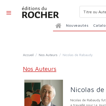
Nouveautés
Catal
Accueil
/
Nos Auteurs
/
Nicolas de Rabaudy
Nos Auteurs
Nicolas d
Nicolas de Rabaudy fut journaliste de spectacles à Paris Match pendant quinze ans, il s'est ensuite orienté vers le monde de la table et des vins. Il
a travaillé pour Le Jou