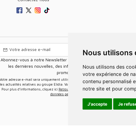
Nous utilisons
Abonnez-vous à notre Newsletter pour recevoir nos nouvelles offres,
les dernières nouvelles, des informations sur les ventes et les
Nous utilisons des cookies et d'autres technologies de suivi pour améliorer
promotions.
votre expérience de na
e-mail sera uniquement utilisée pour vous envoyer des informations sur
contenu personnalisé et
les actualités relatives au groupe Elidia. Vous pouvez vous désinscrire à tout moment.
notre site et pour com
Pour plus d’informations, cliquez ici
Retrouvez ici notre politique de protection de vos
données personnelles
.
J'accepte
Je refus