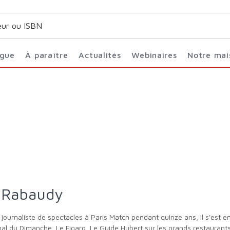
ogue
À paraître
Actualités
Webinaires
Notre ma
e Rabaudy
rnal du Dimanche, Le Figaro, Le Guide Hubert sur les grands restaurant