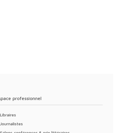
Espace professionnel
Libraires
Journalistes
Salons,conférences & prix littéraires