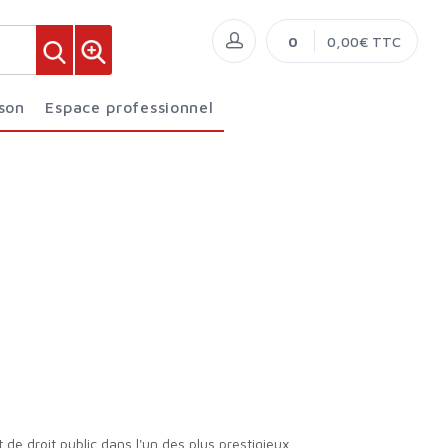
0
0,00€ TTC
ison
Espace professionnel
t de droit public dans l'un des plus prestigieux