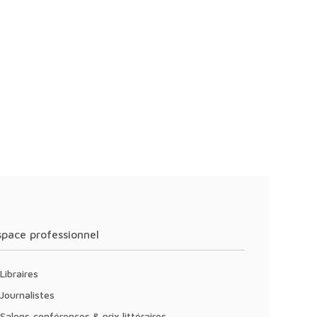
Espace professionnel
Libraires
Journalistes
Salons,conférences & prix littéraires