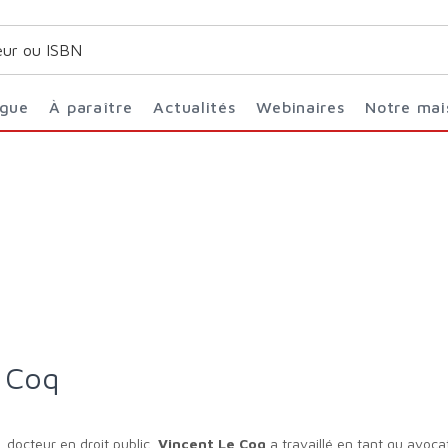
ogue
À paraître
Actualités
Webinaires
Notre ma
e Coq
 docteur en droit public,
Vincent Le Coq
a travaillé en tant qu avoca