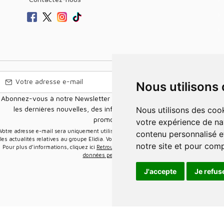
Nous utilisons
Abonnez-vous à notre Newsletter pour recevoir nos nouvelles offres,
les dernières nouvelles, des informations sur les ventes et les
Nous utilisons des cookies et d'autres technologies de suivi pour améliorer
promotions.
votre expérience de na
e-mail sera uniquement utilisée pour vous envoyer des informations sur
contenu personnalisé et
les actualités relatives au groupe Elidia. Vous pouvez vous désinscrire à tout moment.
notre site et pour com
Pour plus d’informations, cliquez ici
Retrouvez ici notre politique de protection de vos
données personnelles
.
J'accepte
Je refus