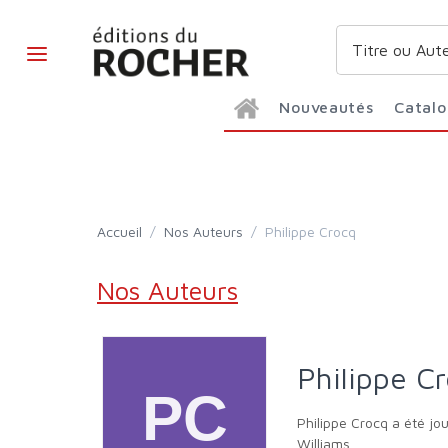
Nouveautés
Catal
Accueil
/
Nos Auteurs
/
Philippe Crocq
Nos Auteurs
Philippe C
Philippe Crocq a été journaliste. Il est l'auteur de nombreuses biographies de chanteurs et d'acteurs tels que Joe Dassin, Bourvil ou encore Robbie
Williams.