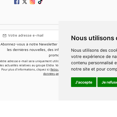
Nous utilisons
Abonnez-vous à notre Newsletter pour recevoir nos nouvelles offres,
les dernières nouvelles, des informations sur les ventes et les
Nous utilisons des cookies et d'autres technologies de suivi pour améliorer
promotions.
votre expérience de na
e-mail sera uniquement utilisée pour vous envoyer des informations sur
contenu personnalisé et
les actualités relatives au groupe Elidia. Vous pouvez vous désinscrire à tout moment.
notre site et pour com
Pour plus d’informations, cliquez ici
Retrouvez ici notre politique de protection de vos
données personnelles
.
J'accepte
Je refus