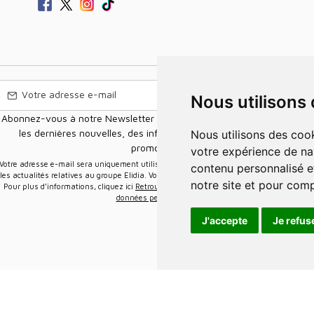
Nous utilisons
Abonnez-vous à notre Newsletter pour recevoir nos nouvelles offres,
les dernières nouvelles, des informations sur les ventes et les
Nous utilisons des cookies et d'autres technologies de suivi pour améliorer
promotions.
votre expérience de na
e-mail sera uniquement utilisée pour vous envoyer des informations sur
contenu personnalisé et
les actualités relatives au groupe Elidia. Vous pouvez vous désinscrire à tout moment.
notre site et pour com
Pour plus d’informations, cliquez ici
Retrouvez ici notre politique de protection de vos
données personnelles
.
J'accepte
Je refus