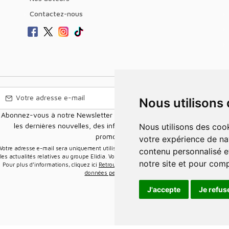
Contactez-nous
Nous utilisons
Abonnez-vous à notre Newsletter pour recevoir nos nouvelles offres,
les dernières nouvelles, des informations sur les ventes et les
Nous utilisons des cookies et d'autres technologies de suivi pour améliorer
promotions.
votre expérience de na
e-mail sera uniquement utilisée pour vous envoyer des informations sur
contenu personnalisé et
les actualités relatives au groupe Elidia. Vous pouvez vous désinscrire à tout moment.
notre site et pour com
Pour plus d’informations, cliquez ici
Retrouvez ici notre politique de protection de vos
données personnelles
.
J'accepte
Je refus