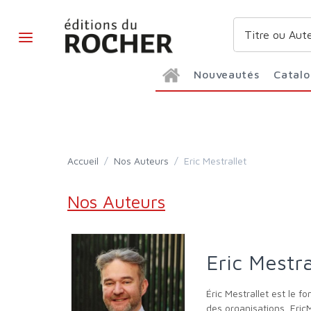
Nouveautés
Catal
Accueil
/
Nos Auteurs
/
Eric Mestrallet
Nos Auteurs
Eric Mestra
Éric Mestrallet est le fondateur et président de la Fondation Espérance banlieues. Après des études d'ingénieur et un DEA généraliste de gestion
des organisations, EricM