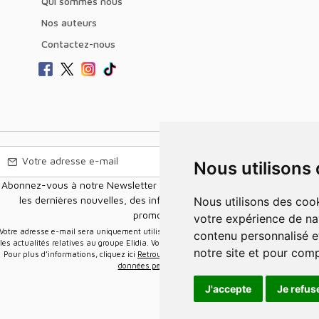
Qui sommes nous
Nos auteurs
Contactez-nous
Nous utilisons
Abonnez-vous à notre Newsletter pour recevoir nos nouvelles offres,
les dernières nouvelles, des informations sur les ventes et les
Nous utilisons des cookies et d'autres technologies de suivi pour améliorer
promotions.
votre expérience de na
e-mail sera uniquement utilisée pour vous envoyer des informations sur
contenu personnalisé et
les actualités relatives au groupe Elidia. Vous pouvez vous désinscrire à tout moment.
notre site et pour com
Pour plus d’informations, cliquez ici
Retrouvez ici notre politique de protection de vos
données personnelles
.
J'accepte
Je refus