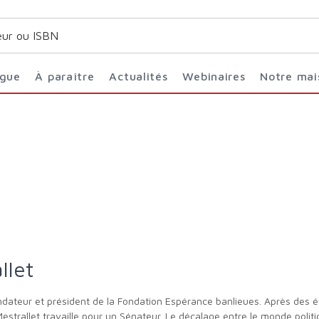
ogue
À paraître
Actualités
Webinaires
Notre ma
llet
estrallet travaille pour un Sénateur. Le décalage entre le monde politiq