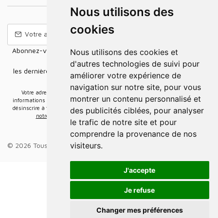
Nous utilisons des
cookies
Abonnez-vous à notre Newsletter pour recevoir nos nouvelles
Nous utilisons des cookies et
offres,
d'autres technologies de suivi pour
les dernières nouvelles, des informations sur les ventes et les
améliorer votre expérience de
promotions.
navigation sur notre site, pour vous
Votre adresse e-mail sera uniquement utilisée pour vous envoyer des
montrer un contenu personnalisé et
informations sur les actualités relatives au groupe Elidia. Vous pouvez vous
désinscrire à tout moment. Pour plus d’informations, cliquez ici
Retrouvez ici
des publicités ciblées, pour analyser
notre politique de protection de vos données personnelles
.
le trafic de notre site et pour
comprendre la provenance de nos
visiteurs.
© 2026 Tous droits réservés.
Groupe Elidia
.
J'accepte
Je refuse
Changer mes préférences