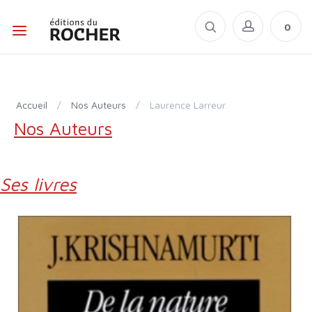
0
Accueil
/
Nos Auteurs
/
Laurence Larreur
Nos Auteurs
Ses livres