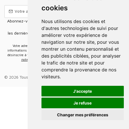
cookies
Abonnez-vous à notre Newsletter pour recevoir nos nouvelles
Nous utilisons des cookies et
offres,
d'autres technologies de suivi pour
les dernières nouvelles, des informations sur les ventes et les
améliorer votre expérience de
promotions.
navigation sur notre site, pour vous
Votre adresse e-mail sera uniquement utilisée pour vous envoyer des
montrer un contenu personnalisé et
informations sur les actualités relatives au groupe Elidia. Vous pouvez vous
désinscrire à tout moment. Pour plus d’informations, cliquez ici
Retrouvez ici
des publicités ciblées, pour analyser
notre politique de protection de vos données personnelles
.
le trafic de notre site et pour
comprendre la provenance de nos
visiteurs.
© 2026 Tous droits réservés.
Groupe Elidia
.
J'accepte
Je refuse
Changer mes préférences