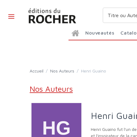
Nouveautés
Catal
Accueil
/
Nos Auteurs
/
Henri Guaino
Nos Auteurs
Henri Gua
Henri Guaino fut l'un des artisans, en 1992, de la campagne du « non » au traité de Maastricht aux côtés de Charles Pasqua et de Philippe Séguin,
et l'inspirateur de la c