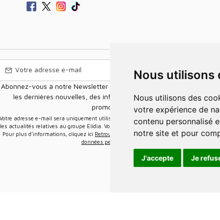
Nous utilisons
Abonnez-vous à notre Newsletter pour recevoir nos nouvelles offres,
les dernières nouvelles, des informations sur les ventes et les
Nous utilisons des cookies et d'autres technologies de suivi pour améliorer
promotions.
votre expérience de na
e-mail sera uniquement utilisée pour vous envoyer des informations sur
contenu personnalisé et
les actualités relatives au groupe Elidia. Vous pouvez vous désinscrire à tout moment.
notre site et pour com
Pour plus d’informations, cliquez ici
Retrouvez ici notre politique de protection de vos
données personnelles
.
J'accepte
Je refus