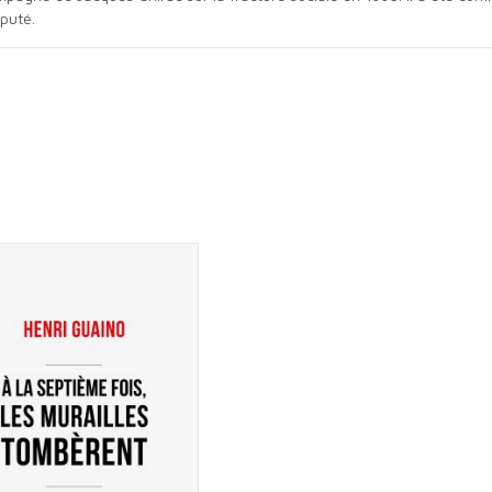
éputé.