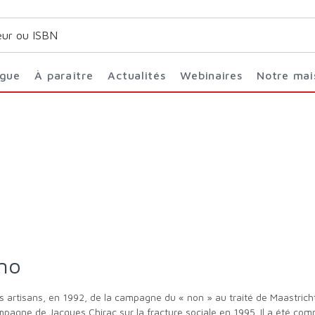
ogue
À paraître
Actualités
Webinaires
Notre ma
ino
ampagne de Jacques Chirac sur la fracture sociale en 1995. Il a été com