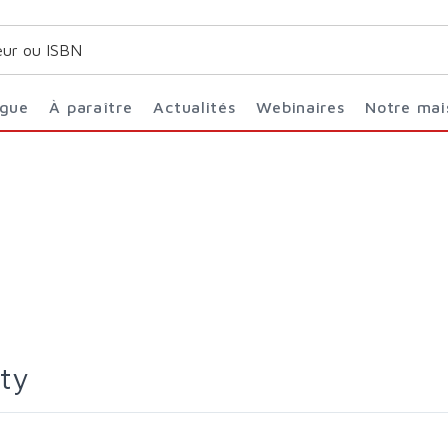
ogue
À paraître
Actualités
Webinaires
Notre ma
éty