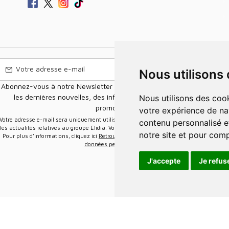
Nous utilisons
Abonnez-vous à notre Newsletter pour recevoir nos nouvelles offres,
les dernières nouvelles, des informations sur les ventes et les
Nous utilisons des cookies et d'autres technologies de suivi pour améliorer
promotions.
votre expérience de na
e-mail sera uniquement utilisée pour vous envoyer des informations sur
contenu personnalisé et
les actualités relatives au groupe Elidia. Vous pouvez vous désinscrire à tout moment.
notre site et pour com
Pour plus d’informations, cliquez ici
Retrouvez ici notre politique de protection de vos
données personnelles
.
J'accepte
Je refus