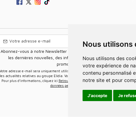
Nous utilisons
Abonnez-vous à notre Newsletter pour recevoir nos nouvelles offres,
les dernières nouvelles, des informations sur les ventes et les
Nous utilisons des cookies et d'autres technologies de suivi pour améliorer
promotions.
votre expérience de na
e-mail sera uniquement utilisée pour vous envoyer des informations sur
contenu personnalisé et
les actualités relatives au groupe Elidia. Vous pouvez vous désinscrire à tout moment.
notre site et pour com
Pour plus d’informations, cliquez ici
Retrouvez ici notre politique de protection de vos
données personnelles
.
J'accepte
Je refus