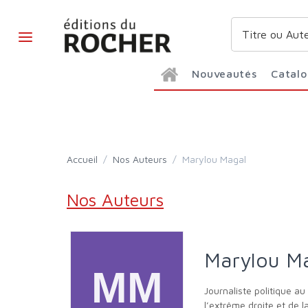
Nouveautés
Catal
Accueil
/
Nos Auteurs
/
Marylou Magal
Nos Auteurs
Marylou M
Journaliste politique au Figaro après avoir suivi les élections présidentielle et législatives pour L’Express, Marylou Magal traite en particulier de
l’extrême droite et de l