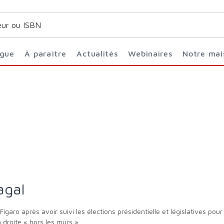
ogue
À paraître
Actualités
Webinaires
Notre ma
agal
a droite « hors les murs ».