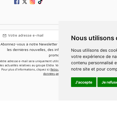
Nous utilisons
Abonnez-vous à notre Newsletter pour recevoir nos nouvelles offres,
les dernières nouvelles, des informations sur les ventes et les
Nous utilisons des cookies et d'autres technologies de suivi pour améliorer
promotions.
votre expérience de na
e-mail sera uniquement utilisée pour vous envoyer des informations sur
contenu personnalisé et
les actualités relatives au groupe Elidia. Vous pouvez vous désinscrire à tout moment.
notre site et pour com
Pour plus d’informations, cliquez ici
Retrouvez ici notre politique de protection de vos
données personnelles
.
J'accepte
Je refus