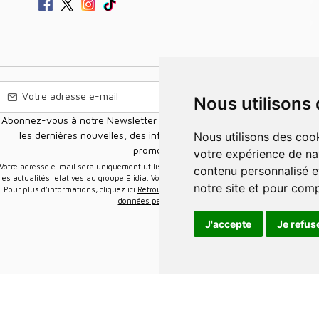
Nous utilisons
Abonnez-vous à notre Newsletter pour recevoir nos nouvelles offres,
les dernières nouvelles, des informations sur les ventes et les
Nous utilisons des cookies et d'autres technologies de suivi pour améliorer
promotions.
votre expérience de na
e-mail sera uniquement utilisée pour vous envoyer des informations sur
contenu personnalisé et
les actualités relatives au groupe Elidia. Vous pouvez vous désinscrire à tout moment.
notre site et pour com
Pour plus d’informations, cliquez ici
Retrouvez ici notre politique de protection de vos
données personnelles
.
J'accepte
Je refus