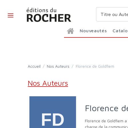
Nouveautés
Catal
Accueil
/
Nos Auteurs
/
Florence de Goldfiem
Nos Auteurs
Florence 
Florence de Goldfiem a été journaliste économique pendant vingt ans pour Les Échos, Le Monde et Le Parisien. Ancienne vice-présidente en
charge de la communica