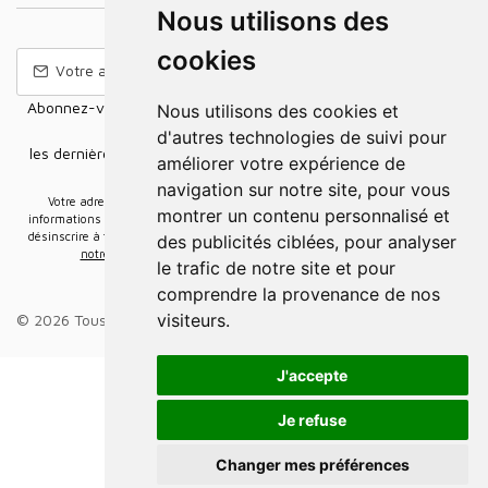
Nous utilisons des
cookies
Abonnez-vous à notre Newsletter pour recevoir nos nouvelles
Nous utilisons des cookies et
offres,
d'autres technologies de suivi pour
les dernières nouvelles, des informations sur les ventes et les
améliorer votre expérience de
promotions.
navigation sur notre site, pour vous
Votre adresse e-mail sera uniquement utilisée pour vous envoyer des
montrer un contenu personnalisé et
informations sur les actualités relatives au groupe Elidia. Vous pouvez vous
désinscrire à tout moment. Pour plus d’informations, cliquez ici
Retrouvez ici
des publicités ciblées, pour analyser
notre politique de protection de vos données personnelles
.
le trafic de notre site et pour
comprendre la provenance de nos
visiteurs.
© 2026 Tous droits réservés.
Groupe Elidia
.
J'accepte
Je refuse
Changer mes préférences