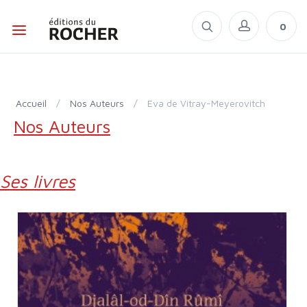
0
Accueil
/
Nos Auteurs
/
Eva de Vitray-Meyerovitch
Nos Auteurs
Ses livres