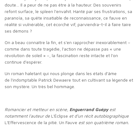
doute… Il a peur de ne pas être à la hauteur. Des souvenirs
refont surface, le spleen l'envahit. Hanté par ses frustrations, sa
paranoïa, sa quête insatiable de reconnaissance, ce fauve en
réalité si vulnérable, cet écorché vif, parviendra-t-il à faire taire
ses démons ?
On a beau connaître la fin, et s'en rapprocher inexorablement –
comme dans toute tragédie, l'action ne dépasse pas « une
révolution de soleil » –, la fascination reste intacte et l'on
continue d'espérer.
Un roman haletant qui nous plonge dans les états d'âme
de l'indomptable Patrick Dewaere tout en cultivant sa légende et
son mystère. Un très bel hommage.
Romancier et metteur en scène,
Enguerrand Guépy
est
notamment l'auteur de
L'Éclipse
et d'un récit autobiographique
L'Effervescence de la pitié. Un Fauve
est son quatrième roman.