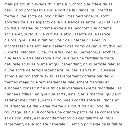
mais plutôt un ouvrage d'" humeur ", chronique fidèle de sa
désillusion progressive sur le sort de la France, qui prend la
forme d'une sorte de long " billet " très personnel où sont
abordés tous les aspects de la vie française entre 1927 et 1937 :
politique intérieure comme extérieure, économique comme
sociale et, surtout, vie culturelle éblouissante de la France
d'alors, que l'auteur fait revivre " de l'intérieur " avec un
incontestable talent. Ainsi défilent des noms devenus mythiques
(Colette, Maritain, Gide, Maurras, Péguy, Bernanos, Blanchot),
que Jean-Pierre Maxence évoque avec une familiarité toute
naturelle sous sa plume et qui, cependant, nous semble relever
d'une sorte de temps légendaire, ou peu s'en faut. L'ouvrage,
achevé en novembre 1938, est largement dominé par deux
thèmes majeurs. Premièrement le relèvement français et
européen consécutif à la fin de la Première Guerre mondiale, les
" années folles " en quelque sorte, ainsi que la marche, qui peut
sembler inéluctable, vers un nouveau conflit entre la France et
l'Allemagne. Le deuxième thème qui court tout au long de
l'ouvrage, et qui lui confère une grande partie de sa cohérence
et de son unité, est la condamnation du capitalisme et, plus
largement, de la société " libérale ". Témoin privilégié de la faillite