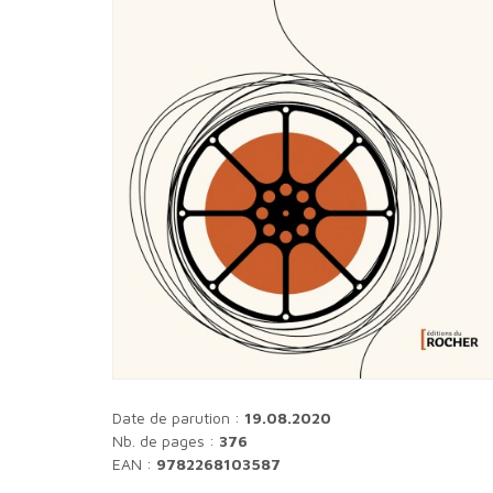
Date de parution :
19.08.2020
Nb. de pages :
376
EAN :
9782268103587