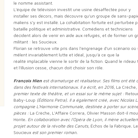
le nomme assistant.
L'équipe de télévision investit une usine désaffectée pour y
installer ses décors, mais découvre qu'un groupe de sans-papi
maliens s'y est installé. La cohabitation fortuite est perturbée 
bataille politique et administrative. Comédiens et techniciens
décident alors de venir en aide aux réfugiés, et de former un 
militant : les Soucieux.
Florian se retrouve vite pris dans l'engrenage d'un scénario où se
mêlent invariablement lutte et idéal, jusqu'à ce que la
réalité implacable vienne le sortir de la fiction. Quand le ridea
et l'illusion cesse, chacun doit choisir son rôle.
François Hien
est dramaturge et réalisateur. Ses films ont été d
dans des festivals internationaux. Il a écrit, en 2016,
La Crèche
,
premier texte de théâtre, et un essai sur le même sujet :
Retou
Baby-Loup
(Éditions Petra). Il a également créé, avec Nicolas L
compagnie L'Harmonie Communale, destinée à porter sur scène
pièces :
La Crèche
,
L'Affaire Correra
,
Olivier Masson doit-il mour
Honte
. En collaboration avec l'Opéra de Lyon, il mène actuelle
projet autour de la révolte des Canuts,
Échos de la Fabrique
.
Le
Soucieux
est son premier roman.