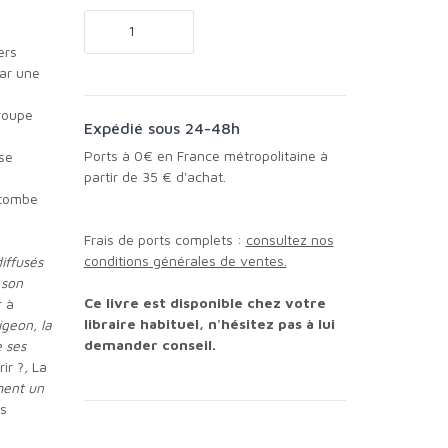
ers
par une
groupe
Expédié sous 24-48h
Ports à 0€ en France métropolitaine à
partir de 35 € d'achat.
u tombe
Frais de ports complets :
consultez nos
conditions générales de ventes.
iffusés
 son
Ce livre est disponible chez votre
r à
libraire habituel, n'hésitez pas à lui
igeon, la
demander conseil.
 ses
ir ?
,
La
ment un
s