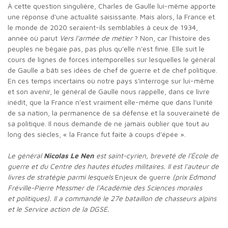
À cette question singulière, Charles de Gaulle lui-même apporte
une réponse d'une actualité saisissante. Mais alors, la France et
le monde de 2020 seraient-ils semblables à ceux de 1934,
année où parut
Vers l'armée de métier
? Non, car l'histoire des
peuples ne bégaie pas, pas plus qu'elle n'est finie. Elle suit le
cours de lignes de forces intemporelles sur lesquelles le général
de Gaulle a bâti ses idées de chef de guerre et de chef politique.
En ces temps incertains où notre pays s'interroge sur lui-même
et son avenir, le général de Gaulle nous rappelle, dans ce livre
inédit, que la France n'est vraiment elle-même que dans l'unité
de sa nation, la permanence de sa défense et la souveraineté de
sa politique. Il nous demande de ne jamais oublier que tout au
long des siècles, « la France fut faite à coups d'épée ».
Le général
Nicolas Le Nen
est saint-cyrien, breveté de l'École de
guerre et du Centre des hautes études militaires. Il est l'auteur de
livres de stratégie parmi lesquels
Enjeux de guerre
(prix Edmond
Fréville-Pierre Messmer de l'Académie des Sciences morales
et politiques). Il a commandé le 27e bataillon de chasseurs alpins
et le Service action de la DGSE.