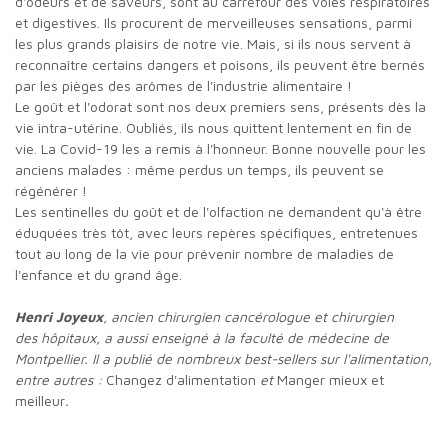
d'odeurs et de saveurs, sont au carrefour des voies respiratoires
et digestives. Ils procurent de merveilleuses sensations, parmi
les plus grands plaisirs de notre vie. Mais, si ils nous servent à
reconnaître certains dangers et poisons, ils peuvent être bernés
par les pièges des arômes de l'industrie alimentaire !
Le goût et l'odorat sont nos deux premiers sens, présents dès la
vie intra-utérine. Oubliés, ils nous quittent lentement en fin de
vie. La Covid-19 les a remis à l'honneur. Bonne nouvelle pour les
anciens malades : même perdus un temps, ils peuvent se
régénérer !
Les sentinelles du goût et de l'olfaction ne demandent qu'à être
éduquées très tôt, avec leurs repères spécifiques, entretenues
tout au long de la vie pour prévenir nombre de maladies de
l'enfance et du grand âge.
Henri Joyeux
, ancien chirurgien cancérologue et chirurgien
des
hôpitaux, a aussi enseigné à la faculté de médecine de
Montpellier.
Il a publié de nombreux best-sellers sur l'alimentation,
entre autres :
Changez d'alimentation
et
Manger mieux et
meilleur
.