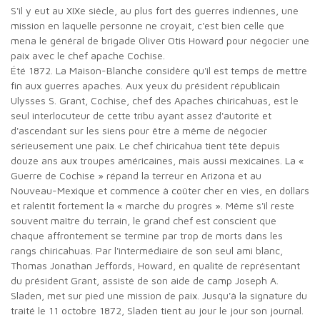
S'il y eut au XIXe siècle, au plus fort des guerres indiennes, une
mission en laquelle personne ne croyait, c'est bien celle que
mena le général de brigade Oliver Otis Howard pour négocier une
paix avec le chef apache Cochise.
Été 1872. La Maison-Blanche considère qu'il est temps de mettre
fin aux guerres apaches. Aux yeux du président républicain
Ulysses S. Grant, Cochise, chef des Apaches chiricahuas, est le
seul interlocuteur de cette tribu ayant assez d'autorité et
d'ascendant sur les siens pour être à même de négocier
sérieusement une paix. Le chef chiricahua tient tête depuis
douze ans aux troupes américaines, mais aussi mexicaines. La «
Guerre de Cochise » répand la terreur en Arizona et au
Nouveau-Mexique et commence à coûter cher en vies, en dollars
et ralentit fortement la « marche du progrès ». Même s'il reste
souvent maître du terrain, le grand chef est conscient que
chaque affrontement se termine par trop de morts dans les
rangs chiricahuas. Par l'intermédiaire de son seul ami blanc,
Thomas Jonathan Jeffords, Howard, en qualité de représentant
du président Grant, assisté de son aide de camp Joseph A.
Sladen, met sur pied une mission de paix. Jusqu'à la signature du
traité le 11 octobre 1872, Sladen tient au jour le jour son journal.