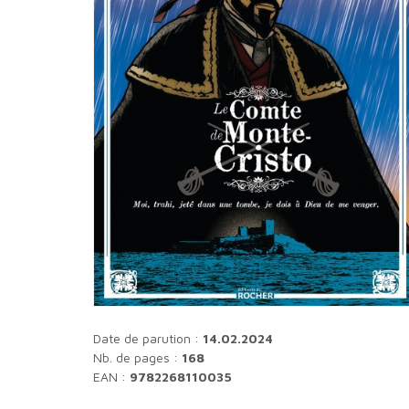
Date de parution :
14.02.2024
Nb. de pages :
168
EAN :
9782268110035