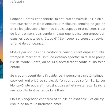
rajeunit !
Edmond Dantès est honnête, talentueux et travailleur. Il a du succès en
tant que marin et il est amoureux. Malheureusement, sa joie de
attire les jalousies d'hommes cruels, cupides et ambitieux. Il es
de leur trahison, puis condamné par une justice corrompue qui 
dans les cachots du château d'If. Son coeur se creuse et devie
affamé de vengeance.
Motivé par son désir de confondre ceux qui l'ont dupé et oublié, Dantès
trompe la mort et réussit une évasion spectaculaire. Il se précip
l'île de Monte-Cristo, où on lui a secrètement confié qu'un tréso
enfoui.
Se croyant agent de la Providence, il poursuivra systématiquement
ceux qui l'ont privé de sa vie, de l'amour et de sa famille. Le c
Monte-Cristo apparaît : urbain, puissant et mystérieux. Sa rich
ses exploits font parler de lui à Paris.
Mais la vengeance est souvent cruelle et insatiable… et qui s'y enivre
risque de boire un breuvage amer.