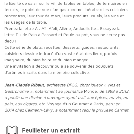
la liberté de saisir sur le vif, de tables en tables, de territoires en
terroirs, le point de vue d'un gastronome libéral sur les cuisiniers
rencontrés, leur tour de main, leurs produits usuels, les vins et
les usages de la table.
Prenez la lettre A : Aïl, Aïoli, Alléno, Andouillette… Essayez la
lettre P : de Pain à Passard et Poule au pot, vous ne serez pas
déçu !
Cette série de plats, recettes, desserts, guides, restaurants,
cuisiniers dessine le tracé d'un vaste état des lieux, parfois
imaginaire, du bien boire et du bien manger.
Une invitation à découvrir ou à se souvenir des bouquets
d'arômes inscrits dans la mémoire collective.
Jean-Claude Ribaut
, architecte DPLG, chroniqueur « Vins et
Gastronomie », notamment au journal
Le Monde
, de 1989 à 2012,
a publié une dizaine d'ouvrages ayant trait aux épices, au vin, au
pain, aux cigares, etc.
Voyage d'un Gourmet à Paris
, paru en
2014 chez Calmann-Lévy, a notamment reçu le prix Jean Carmet.
Feuilleter un extrait