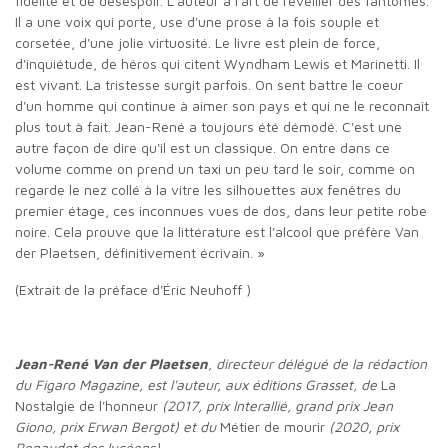
fidélité et de désespoir. L'auteur a l'art de réveiller des fantômes.
Il a une voix qui porte, use d'une prose à la fois souple et
corsetée, d'une jolie virtuosité. Le livre est plein de force,
d'inquiétude, de héros qui citent Wyndham Lewis et Marinetti. Il
est vivant. La tristesse surgit parfois. On sent battre le coeur
d'un homme qui continue à aimer son pays et qui ne le reconnaît
plus tout à fait. Jean-René a toujours été démodé. C'est une
autre façon de dire qu'il est un classique. On entre dans ce
volume comme on prend un taxi un peu tard le soir, comme on
regarde le nez collé à la vitre les silhouettes aux fenêtres du
premier étage, ces inconnues vues de dos, dans leur petite robe
noire. Cela prouve que la littérature est l'alcool que préfère Van
der Plaetsen, définitivement écrivain. »
(Extrait de la préface d'Éric Neuhoff )
Jean-René Van der Plaetsen
, directeur délégué de la rédaction
du Figaro Magazine, est l'auteur, aux éditions Grasset, de
La
Nostalgie de l'honneur
(2017, prix Interallié, grand prix Jean
Giono, prix Erwan Bergot) et du
Métier de mourir
(2020, prix
Renaudot des lycéens).