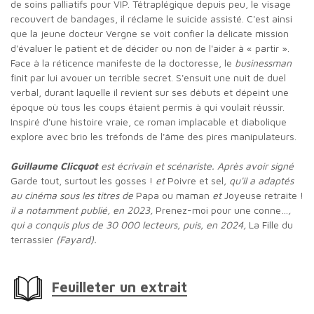
de soins palliatifs pour VIP. Tétraplégique depuis peu, le visage
recouvert de bandages, il réclame le suicide assisté. C'est ainsi
que la jeune docteur Vergne se voit confier la délicate mission
d'évaluer le patient et de décider ou non de l'aider à « partir ».
Face à la réticence manifeste de la doctoresse, le
businessman
finit par lui avouer un terrible secret. S'ensuit une nuit de duel
verbal, durant laquelle il revient sur ses débuts et dépeint une
époque où tous les coups étaient permis à qui voulait réussir.
Inspiré d'une histoire vraie, ce roman implacable et diabolique
explore avec brio les tréfonds de l'âme des pires manipulateurs.
Guillaume Clicquot
est écrivain et scénariste. Après avoir signé
Garde tout, surtout les gosses !
et
Poivre et sel
, qu'il a adaptés
au cinéma sous les titres de
Papa ou maman
et
Joyeuse retraite !
il a notamment publié, en 2023,
Prenez-moi pour une conne…
,
qui a conquis plus de 30 000 lecteurs, puis, en 2024,
La Fille du
terrassier
(Fayard).
Feuilleter un extrait