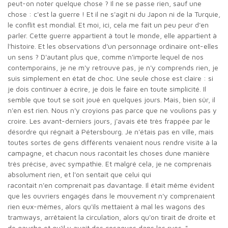
peut-on noter quelque chose ? Il ne se passe rien, sauf une
chose : c'est la guerre ! Et il ne s'agit ni du Japon ni de la Turquie,
le conflit est mondial. Et moi, ici, cela me fait un peu peur d'en
parler. Cette guerre appartient à tout le monde, elle appartient à
l'histoire. Et les observations d'un personnage ordinaire ont-elles
un sens ? D'autant plus que, comme n'importe lequel de nos
contemporains, je ne m'y retrouve pas, je n'y comprends rien, je
suis simplement en état de choc. Une seule chose est claire : si
je dois continuer à écrire, je dois le faire en toute simplicité. Il
semble que tout se soit joué en quelques jours. Mais, bien sûr, il
n'en est rien. Nous n'y croyions pas parce que ne voulions pas y
croire. Les avant-derniers jours, j'avais été très frappée par le
désordre qui régnait à Pétersbourg. Je n'étais pas en ville, mais
toutes sortes de gens différents venaient nous rendre visite à la
campagne, et chacun nous racontait les choses dune manière
très précise, avec sympathie. Et malgré cela, je ne comprenais
absolument rien, et l'on sentait que celui qui
racontait n'en comprenait pas davantage. Il était même évident
que les ouvriers engagés dans le mouvement n'y comprenaient
rien eux-mêmes, alors qu'ils mettaient à mal les wagons des
tramways, arrêtaient la circulation, alors qu'on tirait de droite et
de gauche et qu'il y avait des cosaques dans les rues. "