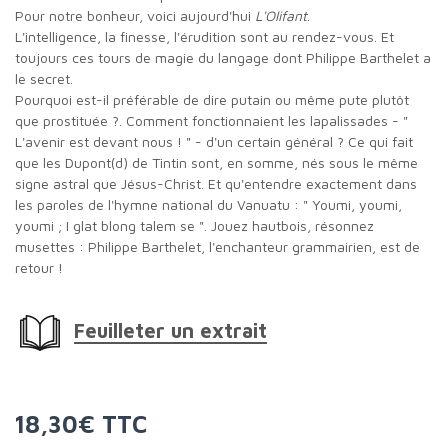
Pour notre bonheur, voici aujourd'hui
L'Olifant
.
L'intelligence, la finesse, l'érudition sont au rendez-vous. Et
toujours ces tours de magie du langage dont Philippe Barthelet a
le secret.
Pourquoi est-il préférable de dire putain ou même pute plutôt
que prostituée ?. Comment fonctionnaient les lapalissades - "
L'avenir est devant nous ! " - d'un certain général ? Ce qui fait
que les Dupont(d) de Tintin sont, en somme, nés sous le même
signe astral que Jésus-Christ. Et qu'entendre exactement dans
les paroles de l'hymne national du Vanuatu : " Youmi, youmi,
youmi ; I glat blong talem se ". Jouez hautbois, résonnez
musettes : Philippe Barthelet, l'enchanteur grammairien, est de
retour !
Feuilleter un extrait
18,30€ TTC