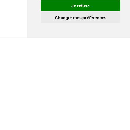
Je refuse
Changer mes préférences
Informations
Conditions générales de ventes
Mentions légales
Notre maison