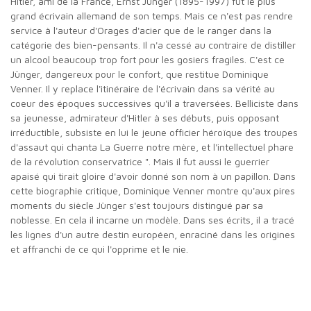
Hitler, ami de la France, Ernst Jünger (1895-1997) fut le plus
grand écrivain allemand de son temps. Mais ce n'est pas rendre
service à l'auteur d'Orages d'acier que de le ranger dans la
catégorie des bien-pensants. Il n'a cessé au contraire de distiller
un alcool beaucoup trop fort pour les gosiers fragiles. C'est ce
Jünger, dangereux pour le confort, que restitue Dominique
Venner. Il y replace l'itinéraire de l'écrivain dans sa vérité au
coeur des époques successives qu'il a traversées. Belliciste dans
sa jeunesse, admirateur d'Hitler à ses débuts, puis opposant
irréductible, subsiste en lui le jeune officier héroïque des troupes
d'assaut qui chanta La Guerre notre mère, et l'intellectuel phare
de la révolution conservatrice ". Mais il fut aussi le guerrier
apaisé qui tirait gloire d'avoir donné son nom à un papillon. Dans
cette biographie critique, Dominique Venner montre qu'aux pires
moments du siècle Jünger s'est toujours distingué par sa
noblesse. En cela il incarne un modèle. Dans ses écrits, il a tracé
les lignes d'un autre destin européen, enraciné dans les origines
et affranchi de ce qui l'opprime et le nie.