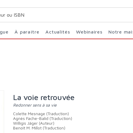
ogue
À paraître
Actualités
Webinaires
Notre ma
La voie retrouvée
Redonner sens à sa vie
Colette Mesnage (Traduction)
Agnès Fache-Balid (Traduction)
Willigis Jäger (Auteur)
Benoît M. Millot (Traduction)