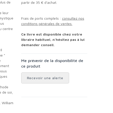
partir de 35 € d'achat.
e leur
 mystique
Frais de ports complets :
consultez nos
ous
conditions générales de ventes.
au centre
Ce livre est disponible chez votre
libraire habituel, n'hésitez pas à lui
demander conseil.
Il
ne "
e
Me prévenir de la disponibilité de
nement
ce produit
 nous
iques
Recevoir une alerte
éthode
e de soi,
. William