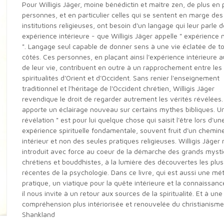
Pour Willigis Jäger, moine bénédictin et maître zen, de plus en plus de
personnes, et en particulier celles qui se sentent en marge des
institutions religieuses, ont besoin d'un langage qui leur parle d
expérience intérieure - que Willigis Jäger appelle " expérience
". Langage seul capable de donner sens à une vie éclatée de t
côtés. Ces personnes, en plaçant ainsi l'expérience intérieure 
de leur vie, contribuent en outre à un rapprochement entre les
spiritualités d'Orient et d'Occident. Sans renier l'enseignement
traditionnel et l'héritage de l'Occident chrétien, Willigis Jäger
revendique le droit de regarder autrement les vérités révélées. 
apporte un éclairage nouveau sur certains mythes bibliques. U
révélation " est pour lui quelque chose qui saisit l'être lors d'un
expérience spirituelle fondamentale, souvent fruit d'un chemi
intérieur et non des seules pratiques religieuses. Willigis Jäger
introduit avec force au coeur de la démarche des grands myst
chrétiens et bouddhistes, à la lumière des découvertes les plus
récentes de la psychologie. Dans ce livre, qui est aussi une m
pratique, un viatique pour la quête intérieure et la connaissanc
il nous invite à un retour aux sources de la spiritualité. Et à une
compréhension plus intériorisée et renouvelée du christianisme
Shankland