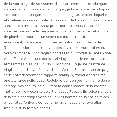
de la voir surgir de son sommeil. Je l'ai inventée nue, alanguie
sur ce même coussin de velours gris, je lui ai laissé son chapeau,
ses bottines et un gant, celui de la main gauche avec laquelle
elle relève sa cuisse droite, écrasée sur la fraise d'un sein. J'étais
Dieu et je réinventais Anna pour moi seul. Dans ce paisible
sommeil pouvait-elle imaginer la folie dévorante de cette mine
de plomb barbouillant un sexe inconnu, noir, touffu et
angoissant, dérangeant comme les outrances du Salon des
Refusés, de tout ce qui n'avait pas l'aval des thuriféraires du
pouvoir impérial. Mon regard bondissait du croquis à Tante Anna
et de Tante Anna au croquis. J'ai vingt ans et je ne connais rien
aux femmes ou si peu. " 1867. Rodolphe, un jeune peintre de
vingt ans, part à la découverte de Venise. Sa tante l'accompagne
et ils entretiennent des rapports ambigus, masquant très mal
une attirance sulfureuse. Rodolphe tient un journal intime de son
étrange voyage italien où il fera la connaissance d'un mentor
inattendu : le vieux marquis Francesco Foscati. En soixante jours
d'un frais printemps vénitien, le vieil homme peuplera de rêves
et de fêtes l'univers du jeune homme, jusqu'à la révélation
tragique d'un terrible secret...