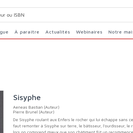
ogue
À paraître
Actualités
Webinaires
Notre ma
Sisyphe
Aeneas Bastian (Auteur)
Pierre Brunel (Auteur)
De Sisyphe roulant aux Enfers le rocher qui lui échappe sans cesse, il
faut remonter à Sisyphe sur terre, le bâtisseur, l'ourdisseur, le 
lors on comprend mieux que son châtiment fût un recommenc