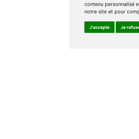
contenu personnalisé et
notre site et pour com
J'accepte
Je refus
Notre maison
Qui sommes nous