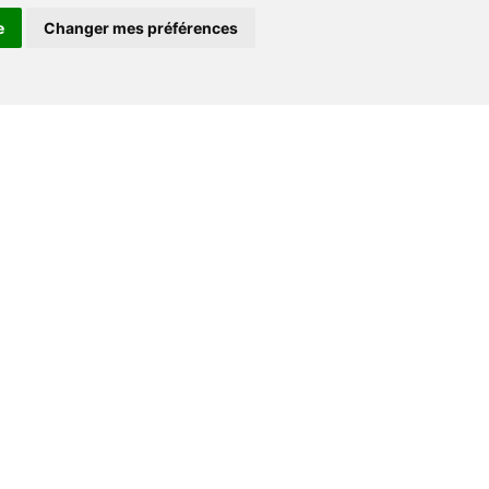
e
Changer mes préférences
Espace professionnel
Libraires
Journalistes
Salons,conférences & prix littéraires