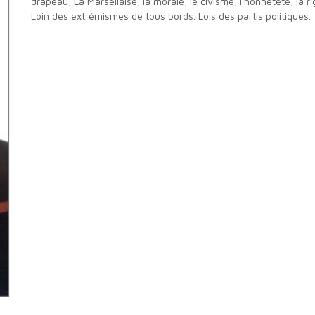
drapeau, La Marsellaise, la morale, le civisme, l'honnêteté, la rig
Loin des extrémismes de tous bords. Lois des partis politiques.