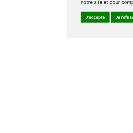
notre site et pour com
J'accepte
Je refus
Notre maison
Qui sommes nous
Nos auteurs