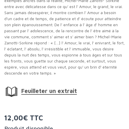
exemples ancrés dans la réalité, Michel-Marie Zanotti- Sorkine
entre avec délicatesse dans ce qu' est l' Amour, le grand, le vrai.
Sans jamais désespérer, il montre combien l' Amour a besoin
d'un cadre et de temps, de patience et d' écoute pour atteindre
son plein épanouissement. De l' enfance à l' âge d' homme en
passant par l' adolescence, de la rencontre de l' être aimé à la
vie commune, comment s' aimer et s' aimer bien ? Michel-Marie
Zanotti-Sorkine répond : « […] l' Amour, le vrai, l' enivrant, le fort,
l' éclatant, l' absolu, l' irrésistible et l' immuable, vous désire
depuis la nuit des temps, vous espionne à tous âges et sur tous
les fronts, vous guette sur chaque seconde, et surtout, vous
espère, vous attend et vous veut, pour qu' un brin d' éternité
descende en votre temps. »
Feuilleter un extrait
12,00€ TTC
Produit disponible